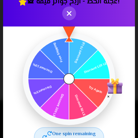
🎡 عجلة الحظ - اربح جوائز قيمة!
Newsletter
×
Subscribe
One spin remaining