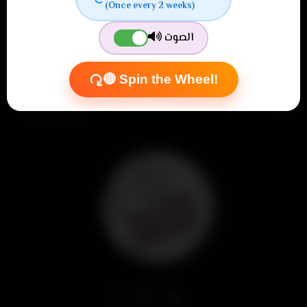
(Once every 2 weeks)
Find us
الصوت
Information
Customer service
🔴 Spin the Wheel!
My account